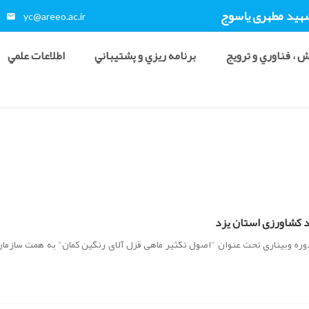
شهید مطهری ياسوج
yc@areeo.ac.ir
 ، فناوري و ترويج
برنامه ريزي و پشتيباني
اطلاعات علمي
کشاورزی استان یزد
دوره وبیناری تحت عنوان "اصول تکثیر ماهی قزل آلای رنگین کمان" به همت سازما