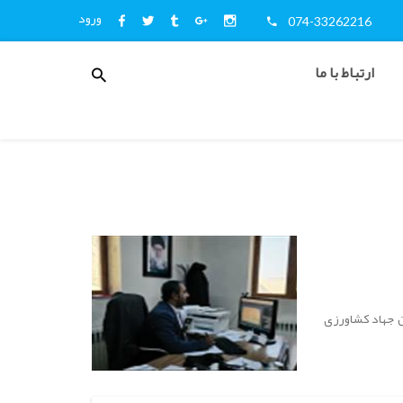
ورود
074-33262216
منوی
ارتباط با ما
کاربری
اخبار
و
اطلاع
رسانی
ن جهاد کشاورزی