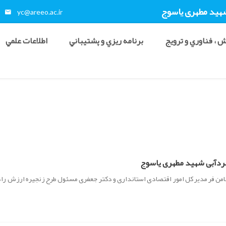
شهید مطهری ياسوج
yc@areeo.ac.ir
 ، فناوري و ترويج
برنامه ريزي و پشتيباني
اطلاعات علمي
 سردآبی شهید مطهری یاسوج
من فر مدیر کل امور اقتصادی استانداری و دکتر جعفری مسئول طرح زنجیره ارزش را