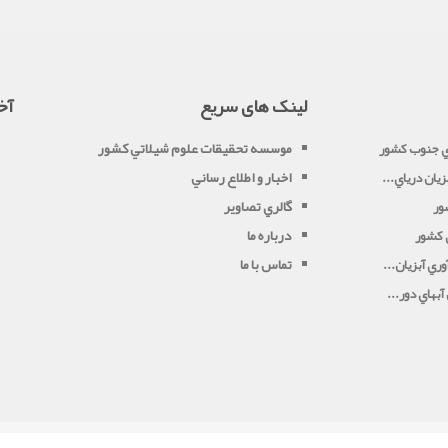
لینک های سریع
آخ
موسسه تحقيقات علوم شيلاتي کشور
ي جنوب کشور
اخبار و اطلاع رساني
يان درياي...
گالري تصاوير
ور
درباره ما
ي کشور
تماس با ما
ري آبزيان...
بهاي دور...
بازدید ماه:
534
بازدید دیروز:
1