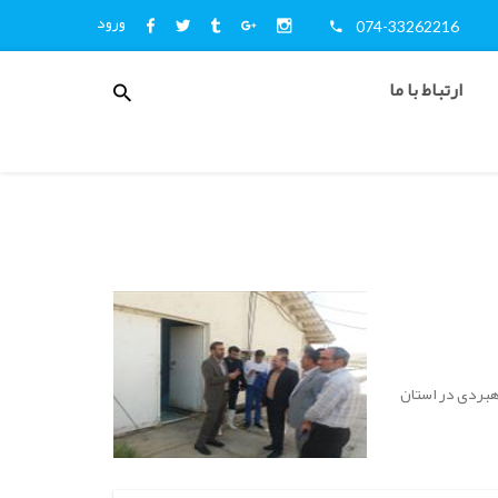
ورود
074-33262216
منوی
ارتباط با ما
کاربری
اخبار
و
اطلاع
رسانی
هبردی در استان