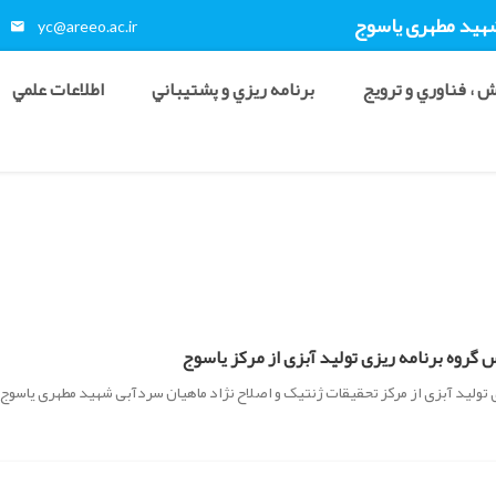
شهید مطهری ياسوج
yc@areeo.ac.ir
 ، فناوري و ترويج
برنامه ريزي و پشتيباني
اطلاعات علمي
 گروه برنامه ریزی تولید آبزی از مرکز یاسوج
ی تولید آبزی از مرکز تحقیقات ژنتیک و اصلاح نژاد ماهیان سردآبی شهید مطهری یاسوج 