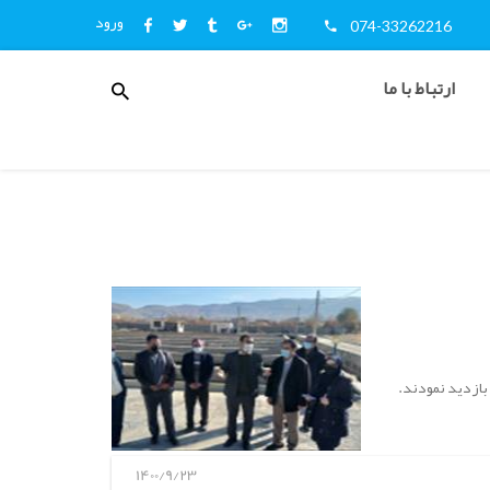
ورود
074-33262216
منوی
ارتباط با ما
کاربری
اخبار
و
اطلاع
رسانی
بازدید نمودند.
1400/9/23