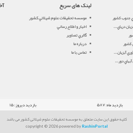
لینک های سریع
آخ
موسسه تحقيقات علوم شيلاتي کشور
ي جنوب کشور
اخبار و اطلاع رساني
يان درياي...
گالري تصاوير
ور
درباره ما
ي کشور
تماس با ما
ري آبزيان...
بهاي دور...
بازدید ماه:
587
بازدید دیروز:
15
کلیه حقوق این سایت متعلق به موسسه تحقیقات علوم شیلاتی کشور می باشد
copyright © 2026 powered by
RashinPortal